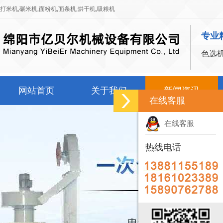
打米机
,
碾米机
,
面粉机
,
面条机
,
烘干机
,
吸粮机
专业
色选
网站首页
关于我们
新闻资讯
在线客服
在线客服
热线电话