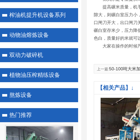
提高碾米质量，机
榨油机提升机设备系列
隙大，则碾白室压力小
口闸刀开大，出口闸刀
碾白室存米少，压力降
动物油熔炼设备
色白，质量好的米就可
大家在操作的时候
双动力破碎机
50-100吨大
上一篇:
植物油压榨精练设备
【相关产品】↓
熬炼设备
热门推荐