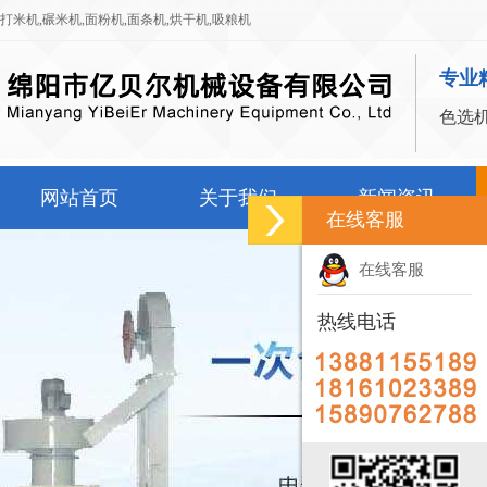
打米机
,
碾米机
,
面粉机
,
面条机
,
烘干机
,
吸粮机
专业
色选
网站首页
关于我们
新闻资讯
在线客服
在线客服
热线电话