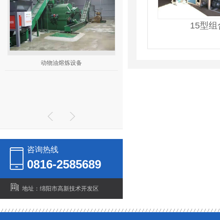
15型
动物油熔炼设备
双动力破碎机双动力破碎机
咨询热线
0816-2585689
地址：绵阳市高新技术开发区