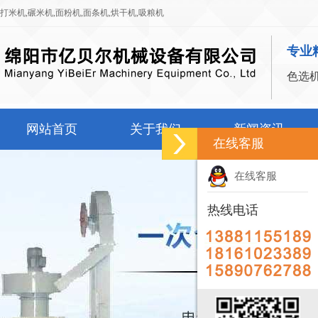
打米机
,
碾米机
,
面粉机
,
面条机
,
烘干机
,
吸粮机
专业
色选
网站首页
关于我们
新闻资讯
在线客服
在线客服
热线电话