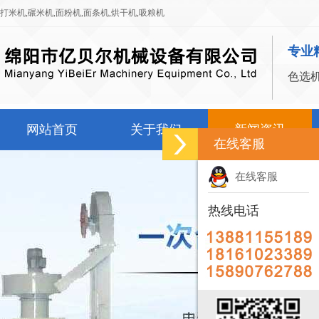
打米机
,
碾米机
,
面粉机
,
面条机
,
烘干机
,
吸粮机
专业
色选
网站首页
关于我们
新闻资讯
在线客服
在线客服
热线电话