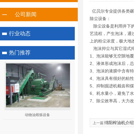
亿贝尔专业提供各类碾
公司新闻
除尘设备：
除尘设备是利用井下的除
行业动态
艺流程，产生泡沫，通
上的粉尘浓度，极大地
泡沫抑尘与其它湿式抑
热门推荐
1、泡沫能够无空隙地
2、液体形成泡沫后，
3、泡沫的液膜中含有
4、泡沫具有很好的粘
1
2
3
5、抑制掘进机截齿和
6、耗水量小，避免了
7、除尘效率高，大力
动物油熔炼设备
绵阳榨油机介绍
上一篇: